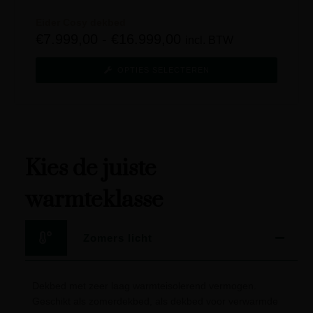
Eider Cosy dekbed
€
7.999,00
-
€
16.999,00
incl. BTW
OPTIES SELECTEREN
Kies de juiste
warmteklasse
Zomers licht
Dekbed met zeer laag warmteisolerend vermogen.
Geschikt als zomerdekbed, als dekbed voor verwarmde