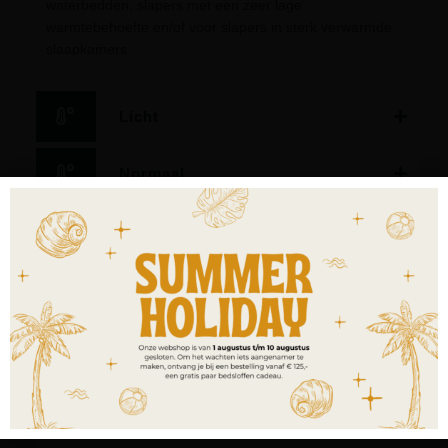
waterbedden, slapers met een zeer lage
warmtebehoefte en/of voor slapers in sterk verwarmde
slaapkamers.
Licht
Normaal
Warm
Extra warm
4-seasons