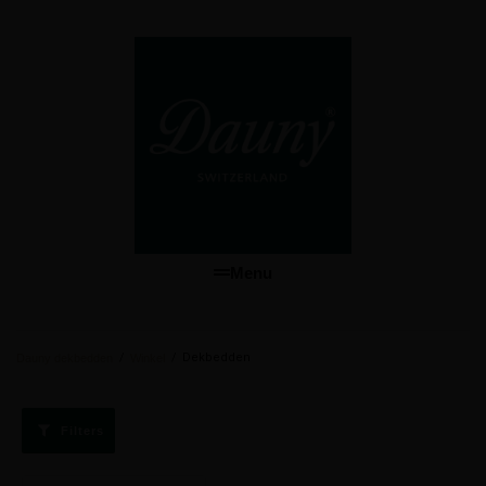
Menu
/
/
Dekbedden
Dauny dekbedden
Winkel
Filters