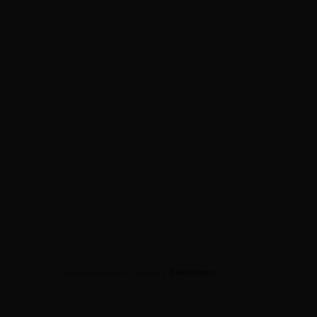
/
/
Dekbedden
Dauny dekbedden
Winkel