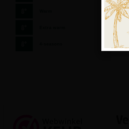
Warm
Extra warm
4-seasons