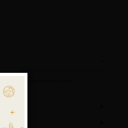
et een zeer lage warmtebehoefte en/of