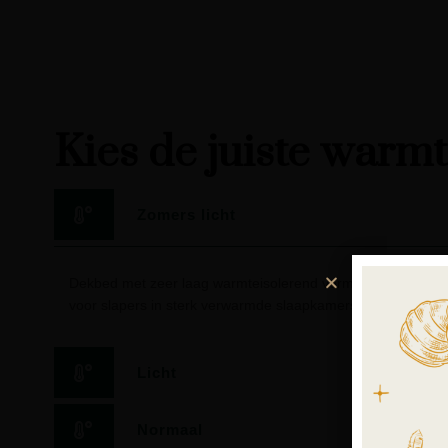
Kies de juiste warm
Zomers licht
Dekbed met zeer laag warmteisolerend vermogen. Geschikt
voor slapers in sterk verwarmde slaapkamers.
Licht
Normaal