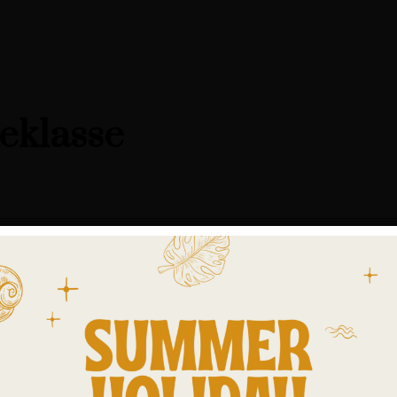
teklasse
 als zomerdekbed, als dekbed voor verwarmde waterbedden, slapers m