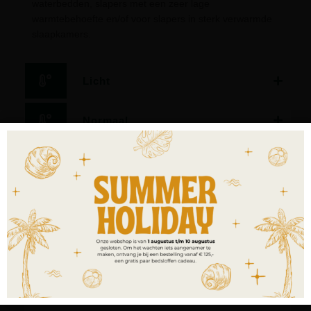
waterbedden, slapers met een zeer lage
warmtebehoefte en/of voor slapers in sterk verwarmde
slaapkamers.
Licht
Normaal
Warm
Extra warm
4-seasons