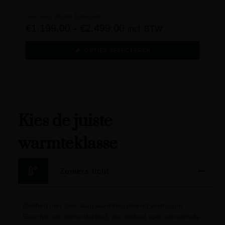
Geneva Warm Dekbed
€
1.199,00
-
€
2.499,00
incl. BTW
OPTIES SELECTEREN
Kies de juiste
warmteklasse
Zomers licht
Dekbed met zeer laag warmteisolerend vermogen.
Geschikt als zomerdekbed, als dekbed voor verwarmde