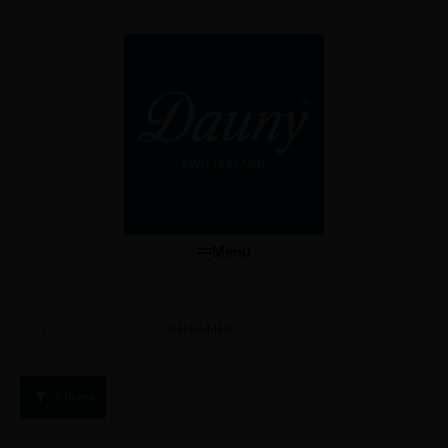
Menu
/
/
Dekbedden
Dauny dekbedden
Winkel
Filters