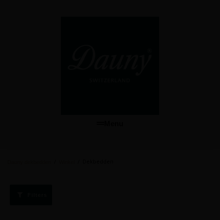
Menu
/
/
Dekbedden
Dauny dekbedden
Winkel
Filters