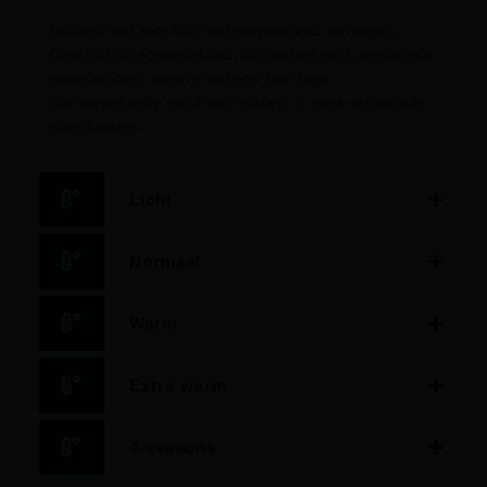
Dekbed met zeer laag warmteisolerend vermogen.
Geschikt als zomerdekbed, als dekbed voor verwarmde
waterbedden, slapers met een zeer lage
warmtebehoefte en/of voor slapers in sterk verwarmde
slaapkamers.
Licht
Normaal
Warm
Extra warm
4-seasons