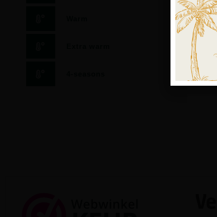
Warm
Extra warm
4-seasons