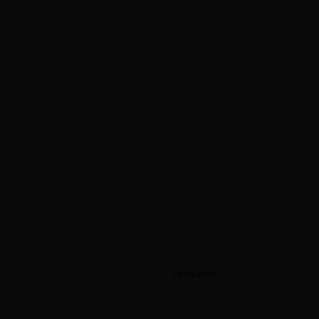
/
/
Dekbedden
Dauny dekbedden
Winkel