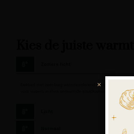
Kies de juiste warm
Zomers licht
Dekbed met zeer laag warmteisolerend vermogen. Geschikt
voor slapers in sterk verwarmde slaapkamers.
Licht
Normaal