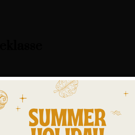
teklasse
 als zomerdekbed, als dekbed voor verwarmde waterbedden, slapers m