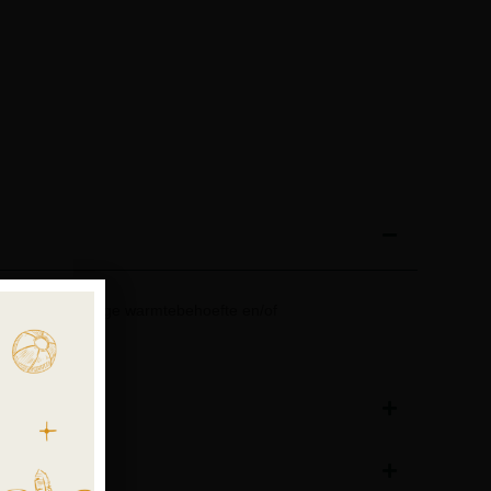
et een zeer lage warmtebehoefte en/of