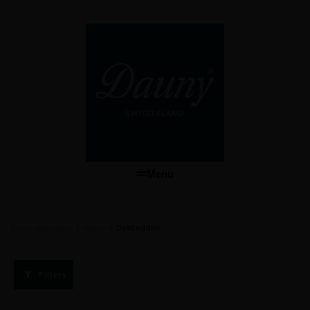
Menu
/
/
Dekbedden
Dauny dekbedden
Winkel
Filters