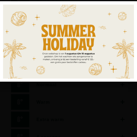
Dekbed met zeer laag warmteisolerend vermogen.
Geschikt als zomerdekbed, als dekbed voor verwarmde
waterbedden, slapers met een zeer lage
warmtebehoefte en/of voor slapers in sterk verwarmde
slaapkamers.
Licht
Normaal
Warm
Extra warm
4-seasons