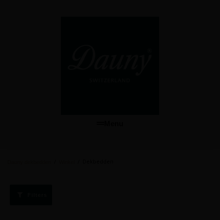
Menu
/
/
Dekbedden
Dauny dekbedden
Winkel
Filters