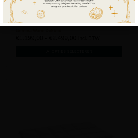
Geneva Warm Dekbed
€
1.199,00
-
€
2.499,00
incl. BTW
OPTIES SELECTEREN