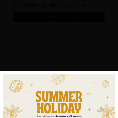
€
1.099,00
-
€
2.399,00
incl. BTW
OPTIES SELECTEREN