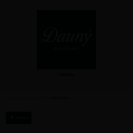
Menu
/
/
Dekbedden
Dauny dekbedden
Winkel
Filters