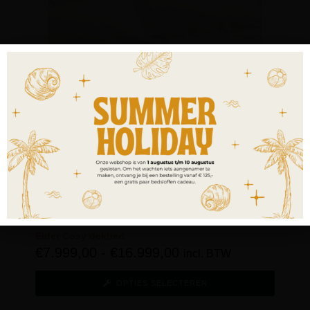
Eider Cosy dekbed
€
7.999,00
-
€
16.999,00
incl. BTW
OPTIES SELECTEREN