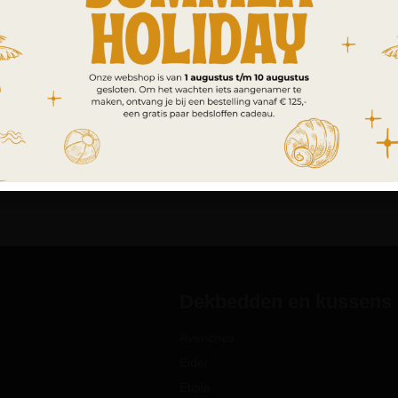
Dekbedden en kussens
Avenches
Eider
Etoile