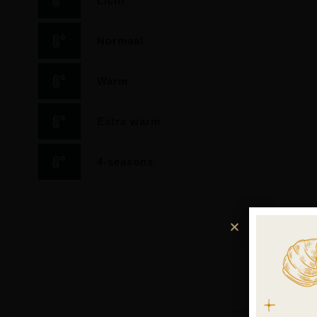
Licht
Normaal
Warm
Extra warm
4-seasons