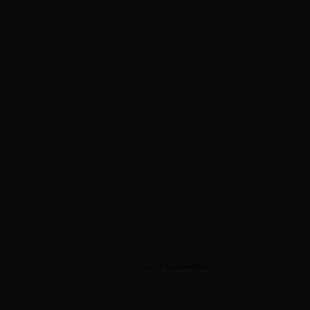
/
/
Dekbedden
Dauny dekbedden
Winkel