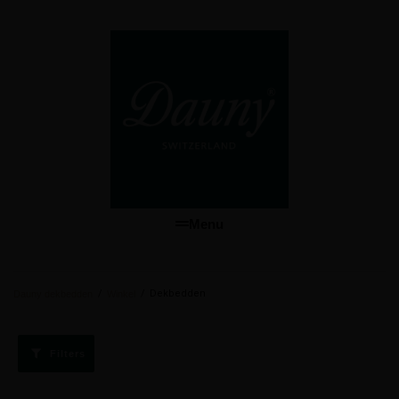
Menu
/
/
Dekbedden
Dauny dekbedden
Winkel
Filters