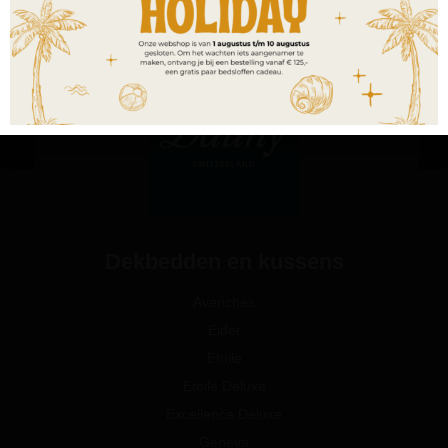
Dekbedden en kussens
Avenches
Eider
Etoile
Etoile Deluxe
Excellence Deluxe
Geneva