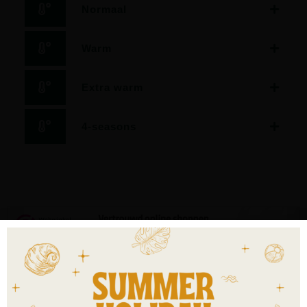
Normaal
Warm
Extra warm
4-seasons