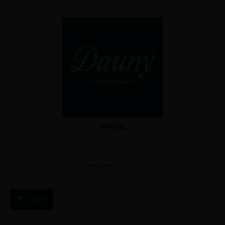
Menu
/
/
Dekbedden
Dauny dekbedden
Winkel
Filters