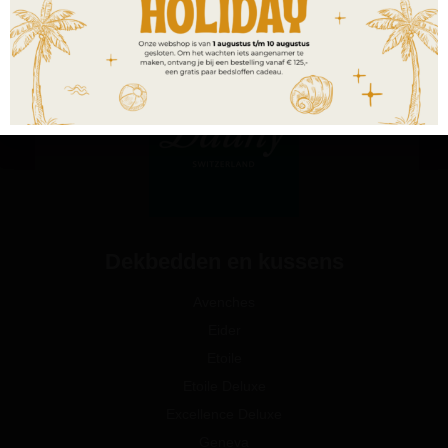
Dekbedden en kussens
Avenches
Eider
Etoile
Etoile Deluxe
Excellence Deluxe
Geneva