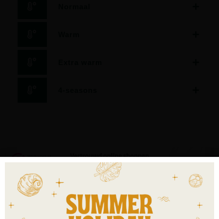
Normaal
Warm
Extra warm
4-seasons