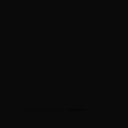
/
/
Dekbedden
Dauny dekbedden
Winkel