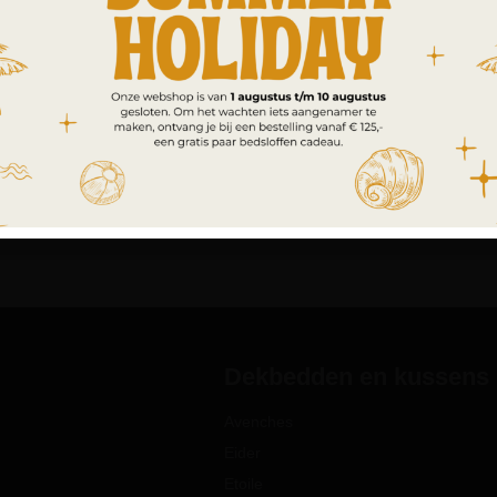
Dekbedden en kussens
Avenches
Eider
Etoile