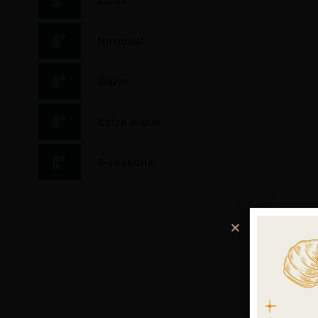
Licht
Normaal
Warm
Extra warm
4-seasons