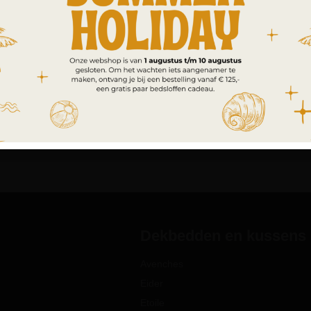
Dekbedden en kussens
Avenches
Eider
Etoile