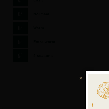
Licht
Normaal
Warm
Extra warm
4-seasons