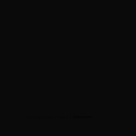
/
/
Dekbedden
Dauny dekbedden
Winkel