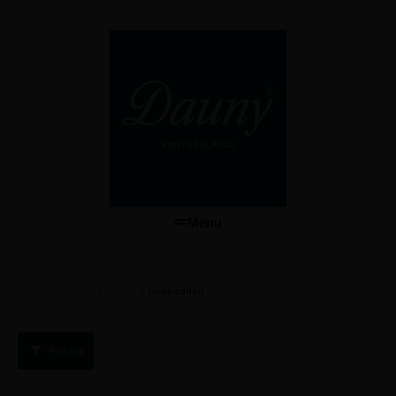
Menu
/
/
Dekbedden
Dauny dekbedden
Winkel
Filters