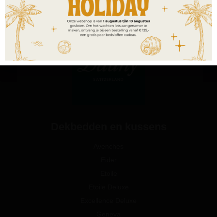
Dekbedden en kussens
Avenches
Eider
Etoile
Etoile Deluxe
Excellence Deluxe
Geneva