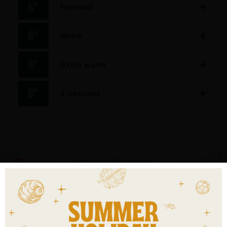
Normaal
Warm
Extra warm
4-seasons