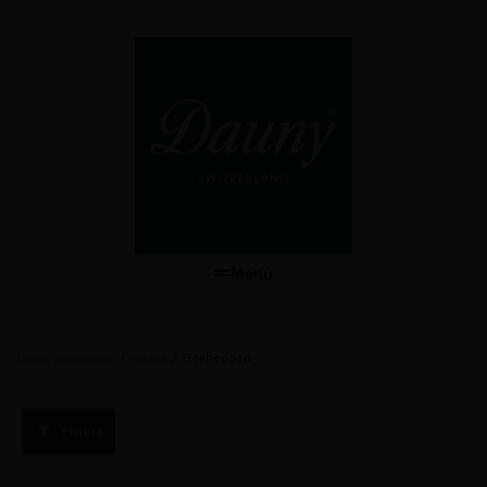
Menu
/
/
Dekbedden
Dauny dekbedden
Winkel
Filters