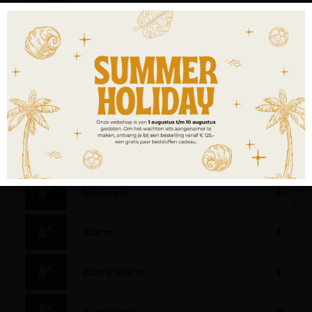
Dekbed met zeer laag warmteisolerend vermogen.
Geschikt als zomerdekbed, als dekbed voor verwarmde
waterbedden, slapers met een zeer lage
warmtebehoefte en/of voor slapers in sterk verwarmde
slaapkamers.
Licht
Normaal
Warm
Extra warm
4-seasons