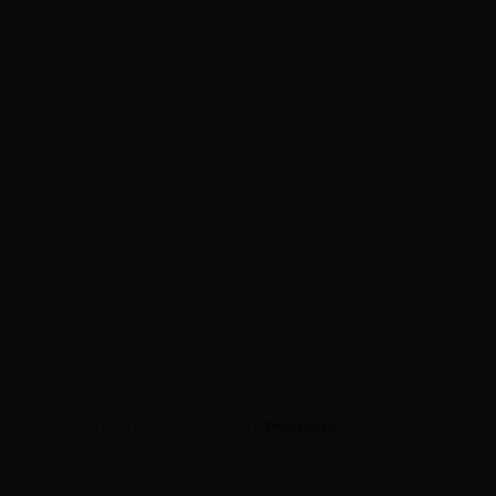
/
/
Dekbedden
Dauny dekbedden
Winkel