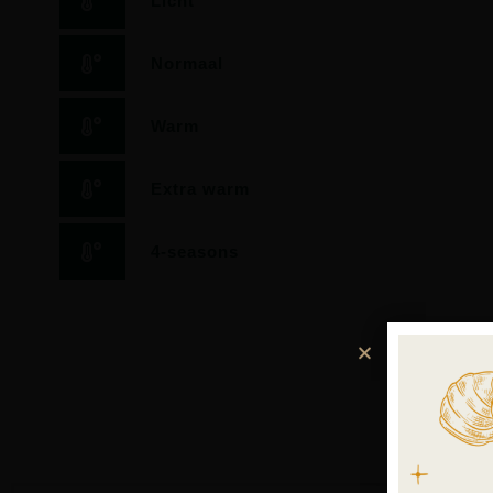
Licht
Normaal
Warm
Extra warm
4-seasons