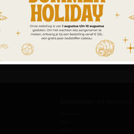
Dekbedden en kussens
Avenches
Eider
Etoile