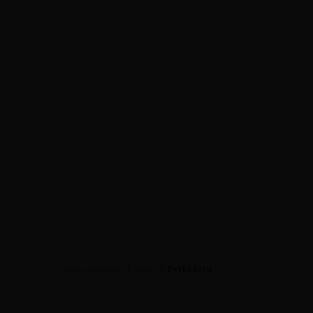
/
/
Dekbedden
Dauny dekbedden
Winkel