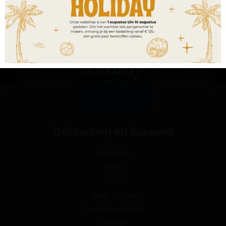
Dekbedden en kussens
Avenches
Eider
Etoile
Etoile Deluxe
Excellence Deluxe
Geneva