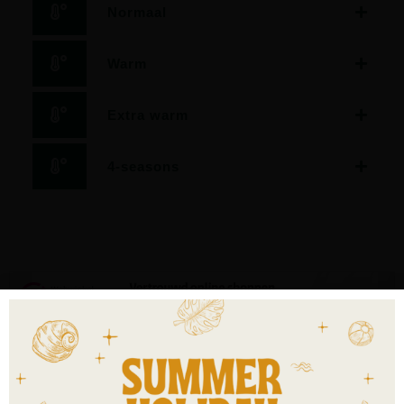
Normaal
Warm
Extra warm
4-seasons