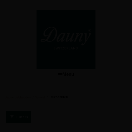
Menu
/
/
Dekbedden
Dauny dekbedden
Winkel
Filters