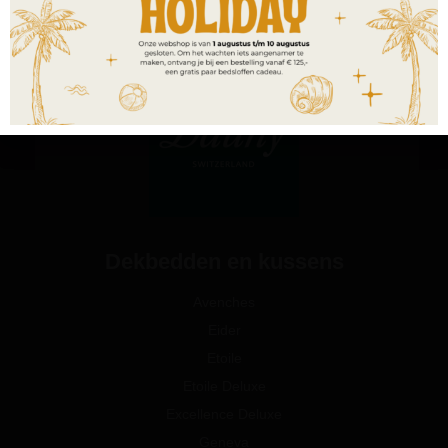
Dekbedden en kussens
Avenches
Eider
Etoile
Etoile Deluxe
Excellence Deluxe
Geneva