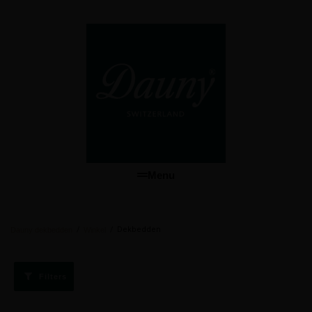
Menu
/
/
Dekbedden
Dauny dekbedden
Winkel
Filters