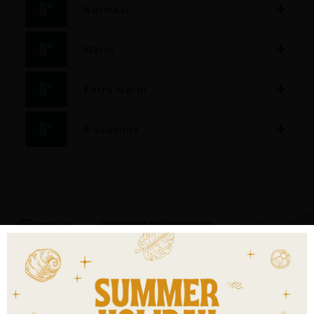
Normaal
Warm
Extra warm
4-seasons