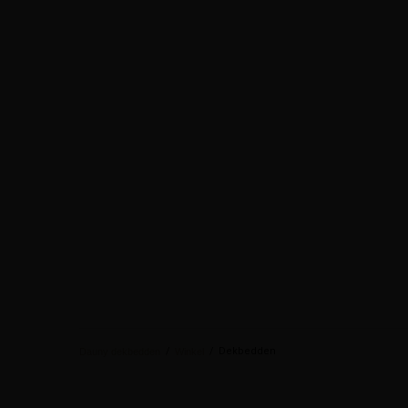
/
/
Dekbedden
Dauny dekbedden
Winkel