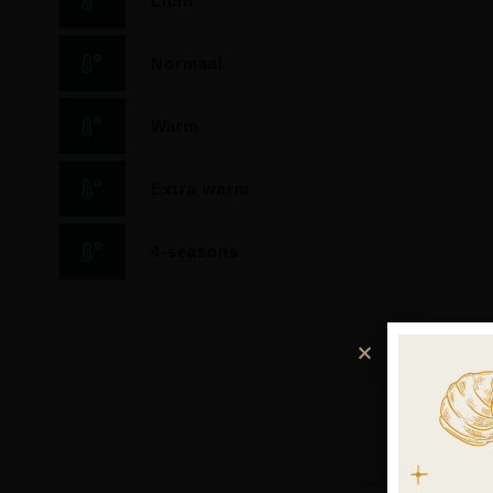
Licht
Normaal
Warm
Extra warm
4-seasons