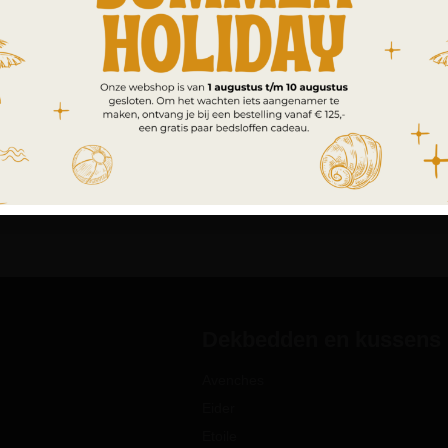
Dekbedden en kussens
Avenches
Eider
Etoile