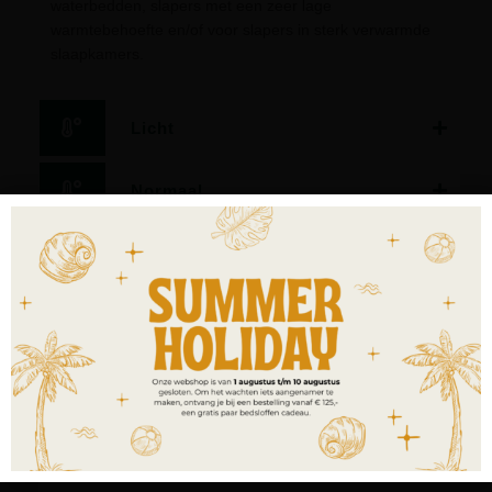
waterbedden, slapers met een zeer lage
warmtebehoefte en/of voor slapers in sterk verwarmde
slaapkamers.
Licht
Normaal
Warm
Extra warm
4-seasons