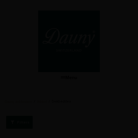
Menu
/
/
Dekbedden
Dauny dekbedden
Winkel
Filters