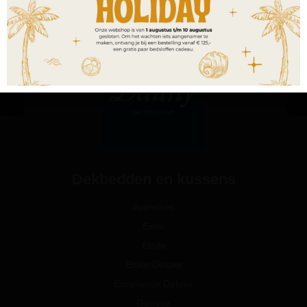
Dekbedden en kussens
Avenches
Eider
Etoile
Etoile Deluxe
Excellence Deluxe
Geneva