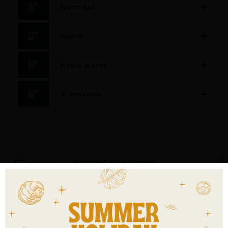
Normaal
Warm
Extra warm
4-seasons