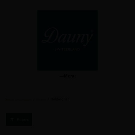
Menu
/
/
Dekbedden
Dauny dekbedden
Winkel
Filters