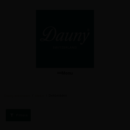
Menu
/
/
Dekbedden
Dauny dekbedden
Winkel
Filters