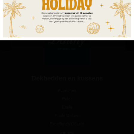
Dekbedden en kussens
Avenches
Eider
Etoile
Etoile Deluxe
Excellence Deluxe
Geneva