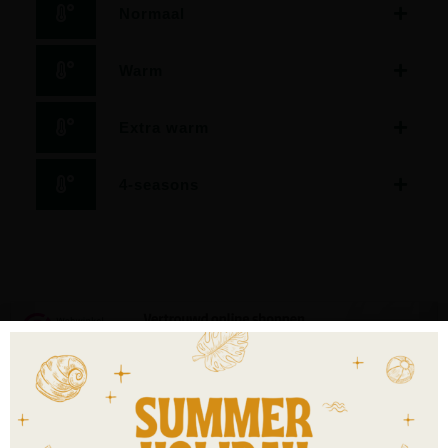
Normaal
Warm
Extra warm
4-seasons