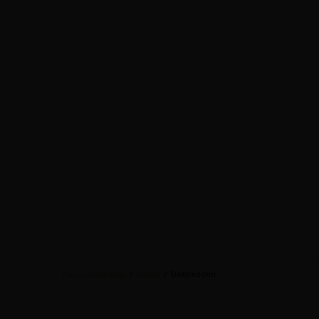
/
/
Dekbedden
Dauny dekbedden
Winkel