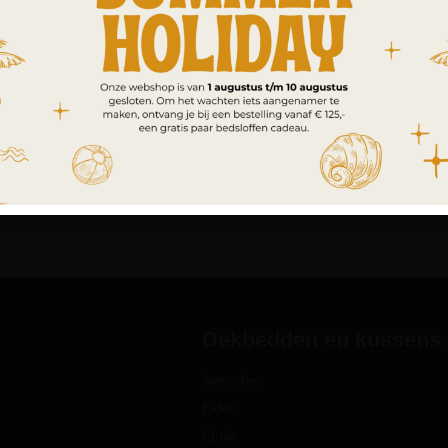
Dekbedden en kussens
Avenches
Eider
Etoile