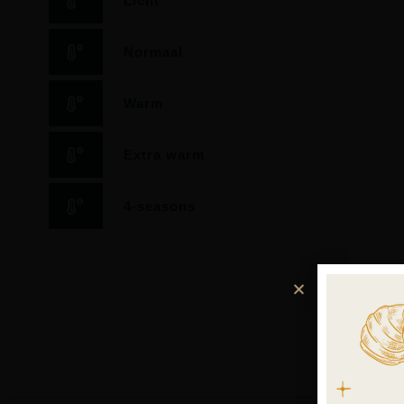
Licht
Normaal
Warm
Extra warm
4-seasons