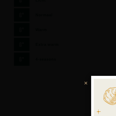
Licht
Normaal
Warm
Extra warm
4-seasons