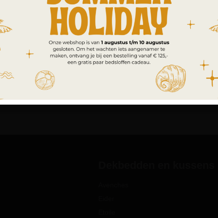
Dekbedden en kussens
Avenches
Eider
Etoile