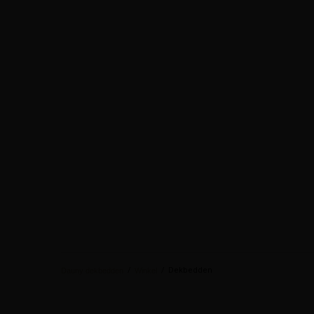
/
/
Dekbedden
Dauny dekbedden
Winkel