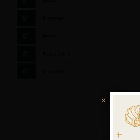
Licht
Normaal
Warm
Extra warm
4-seasons