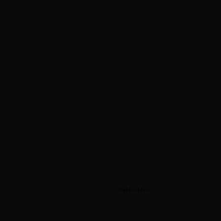
/
/
Dekbedden
Dauny dekbedden
Winkel