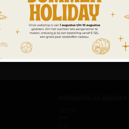
Dekbedden en kussens
Avenches
Eider
Etoile