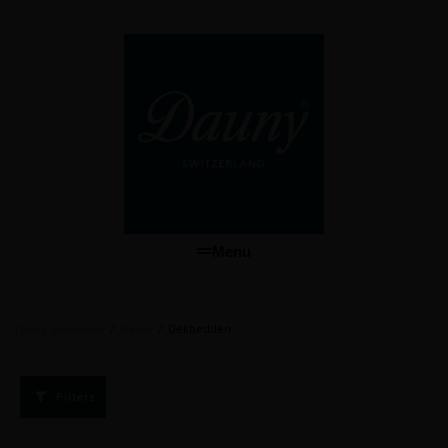
Menu
/
/
Dekbedden
Dauny dekbedden
Winkel
Filters