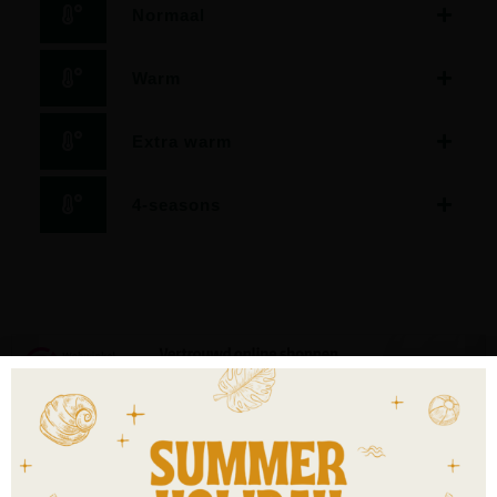
Normaal
Warm
Extra warm
4-seasons