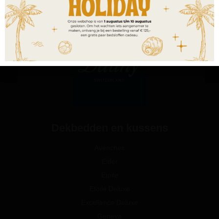
Dekbedden en kussens
Avenches
Eider
Etoile
Etoile Deluxe
Excellence Deluxe
Geneva