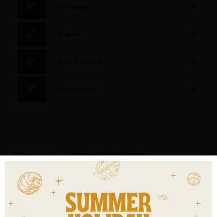
Normaal
Warm
Extra warm
4-seasons