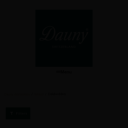
Menu
/
/
Dekbedden
Dauny dekbedden
Winkel
Filters