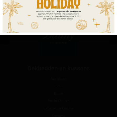
Dekbedden en kussens
Avenches
Eider
Etoile
Etoile Deluxe
Excellence Deluxe
Geneva