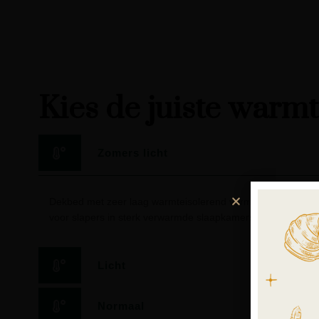
Kies de juiste warm
Zomers licht
Dekbed met zeer laag warmteisolerend vermogen. Geschikt
voor slapers in sterk verwarmde slaapkamers.
Licht
Normaal