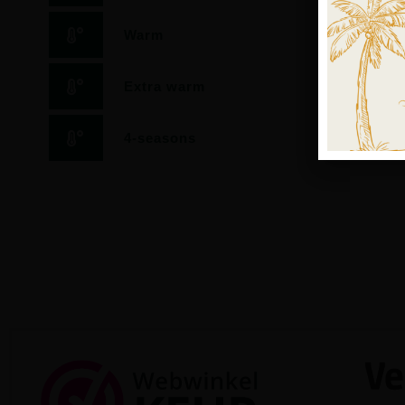
Warm
Extra warm
4-seasons