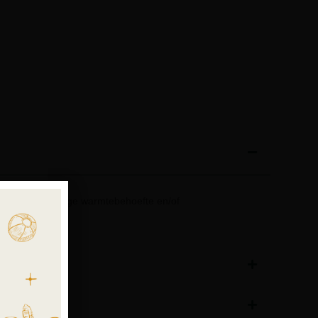
et een zeer lage warmtebehoefte en/of