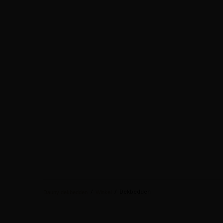
/
/
Dekbedden
Dauny dekbedden
Winkel