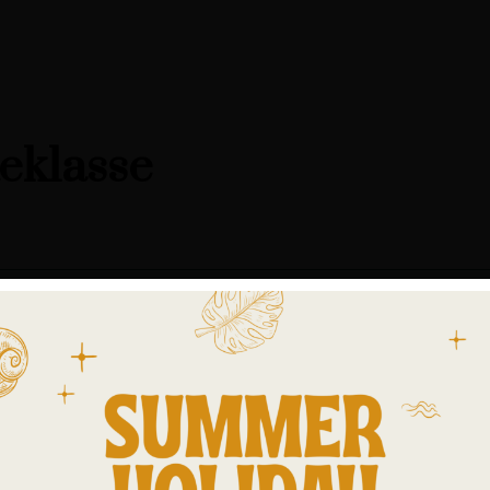
teklasse
 als zomerdekbed, als dekbed voor verwarmde waterbedden, slapers m