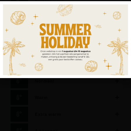
Dekbed met zeer laag warmteisolerend vermogen.
Geschikt als zomerdekbed, als dekbed voor verwarmde
waterbedden, slapers met een zeer lage
warmtebehoefte en/of voor slapers in sterk verwarmde
slaapkamers.
Licht
Normaal
Warm
Extra warm
4-seasons