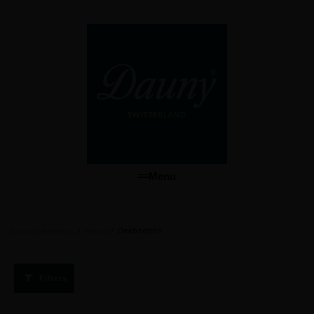
Menu
/
/
Dekbedden
Dauny dekbedden
Winkel
Filters