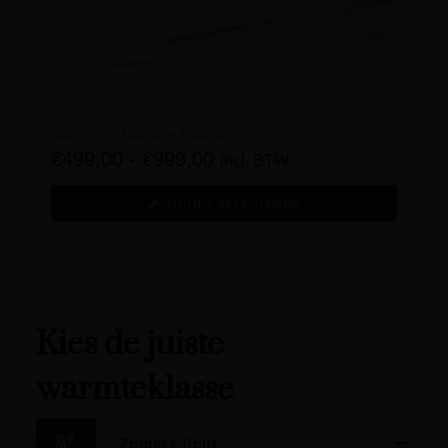
Avenches Medium Dekbed
€
499,00
-
€
999,00
incl. BTW
OPTIES SELECTEREN
Kies de juiste
warmteklasse
Zomers licht