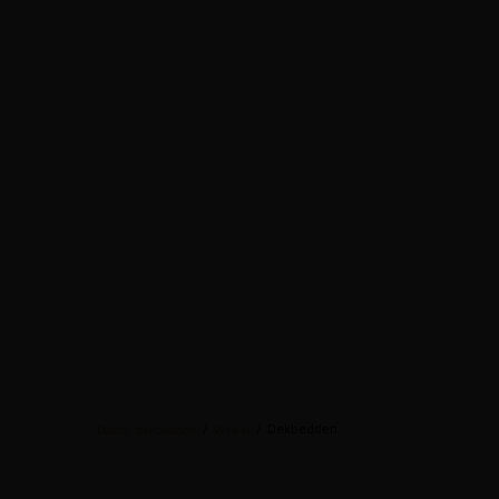
/
/
Dekbedden
Dauny dekbedden
Winkel