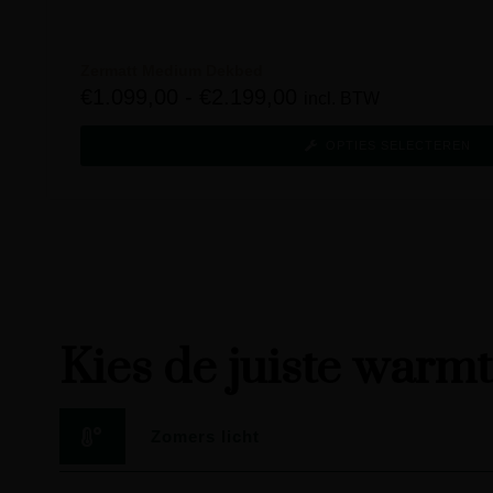
Zermatt Medium Dekbed
€
1.099,00
-
€
2.199,00
incl. BTW
OPTIES SELECTEREN
Kies de juiste warm
Zomers licht