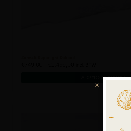
Zermatt Superlight Dekbed
€
749,00
-
€
1.499,00
incl. BTW
OPTIES SELECTEREN