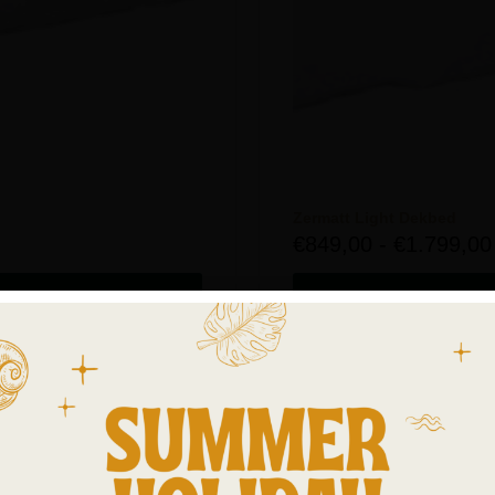
Zermatt Light Dekbed
€
849,00
-
€
1.799,00