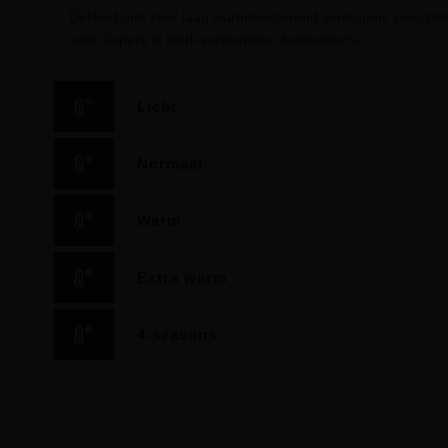
Dekbed met zeer laag warmteisolerend vermogen. Geschikt
voor slapers in sterk verwarmde slaapkamers.
Licht
Normaal
Warm
Extra warm
4-seasons