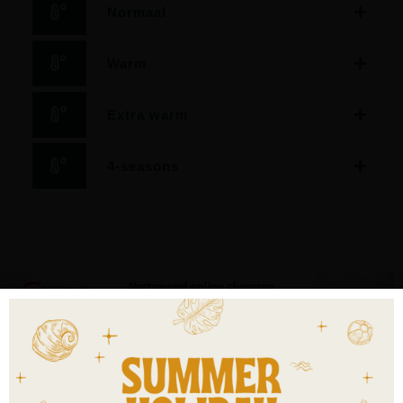
Normaal
Warm
Extra warm
4-seasons