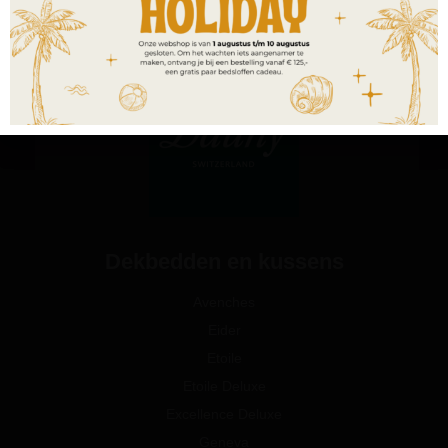
Dekbedden en kussens
Avenches
Eider
Etoile
Etoile Deluxe
Excellence Deluxe
Geneva