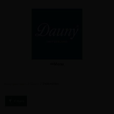
Menu
/
/
Dekbedden
Dauny dekbedden
Winkel
Filters