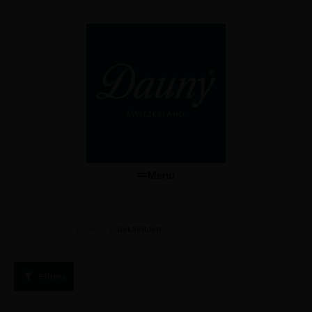
Menu
/
/
Dekbedden
Dauny dekbedden
Winkel
Filters