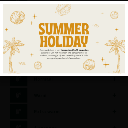
Dekbed met zeer laag warmteisolerend vermogen.
Geschikt als zomerdekbed, als dekbed voor verwarmde
waterbedden, slapers met een zeer lage
warmtebehoefte en/of voor slapers in sterk verwarmde
slaapkamers.
Licht
Normaal
Warm
Extra warm
4-seasons