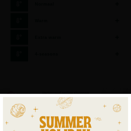
Normaal
Warm
Extra warm
4-seasons