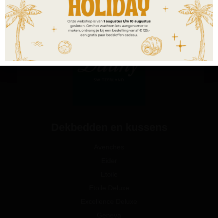
Dekbedden en kussens
Avenches
Eider
Etoile
Etoile Deluxe
Excellence Deluxe
Geneva