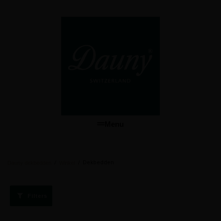
Menu
/
/
Dekbedden
Dauny dekbedden
Winkel
Filters