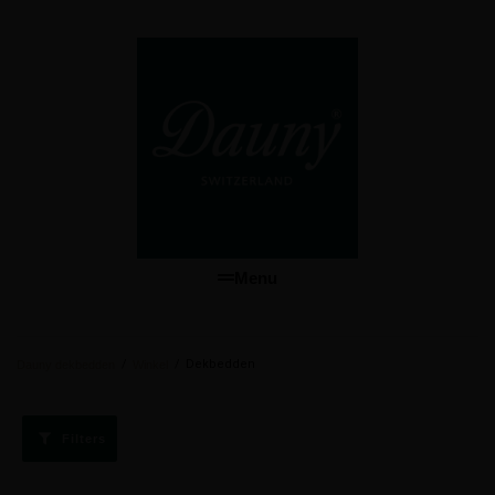
Menu
/
/
Dekbedden
Dauny dekbedden
Winkel
Filters