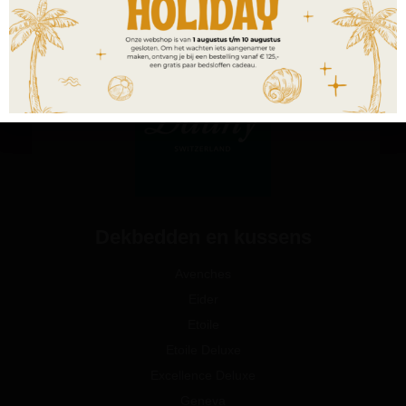
Dekbedden en kussens
Avenches
Eider
Etoile
Etoile Deluxe
Excellence Deluxe
Geneva