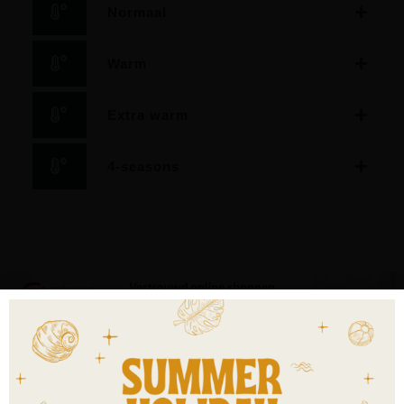
Normaal
Warm
Extra warm
4-seasons