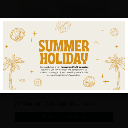
Eider Cosy dekbed
€
7.999,00
-
€
16.999,00
incl. BTW
OPTIES SELECTEREN