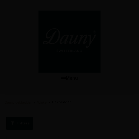
Menu
/
/
Dekbedden
Dauny dekbedden
Winkel
Filters