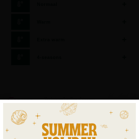
Normaal
Warm
Extra warm
4-seasons