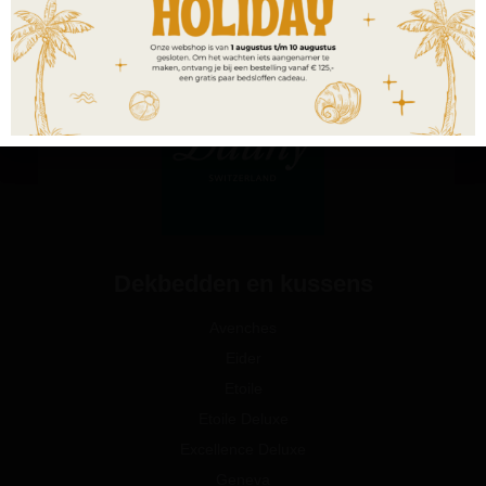
Dekbedden en kussens
Avenches
Eider
Etoile
Etoile Deluxe
Excellence Deluxe
Geneva