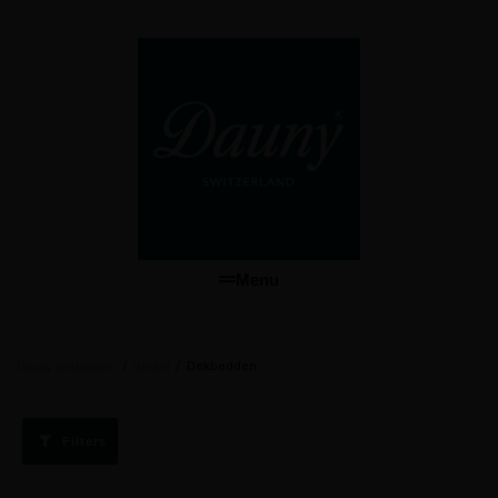
Menu
/
/
Dekbedden
Dauny dekbedden
Winkel
Filters