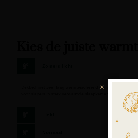
Kies de juiste warm
Zomers licht
Dekbed met zeer laag warmteisolerend vermogen. Geschikt
voor slapers in sterk verwarmde slaapkamers.
Licht
Normaal