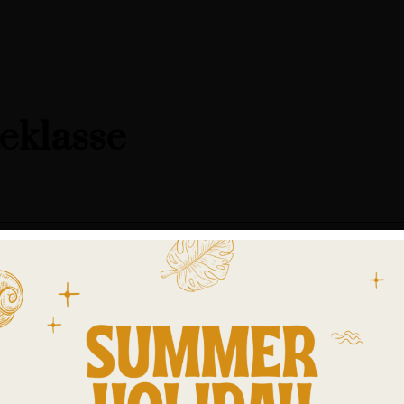
teklasse
 als zomerdekbed, als dekbed voor verwarmde waterbedden, slapers m