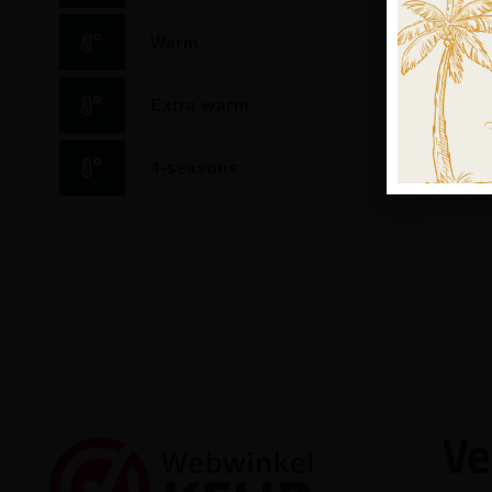
Warm
Extra warm
4-seasons