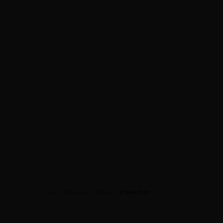
/
/
Dekbedden
Dauny dekbedden
Winkel