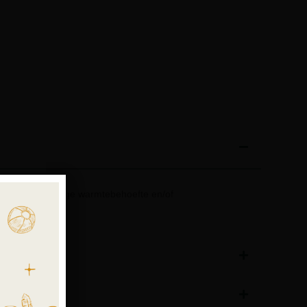
et een zeer lage warmtebehoefte en/of