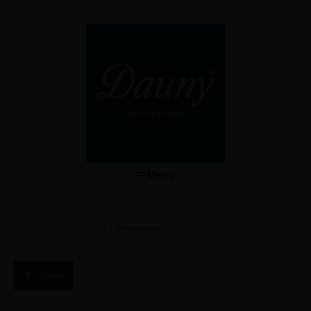
Menu
/
/
Dekbedden
Dauny dekbedden
Winkel
Filters