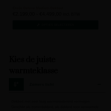
Etoile Deluxe Medium Dekbed
€
2.199,00
-
€
4.499,00
incl. BTW
OPTIES SELECTEREN
Kies de juiste
warmteklasse
Zomers licht
Dekbed met zeer laag warmteisolerend vermogen.
Geschikt als zomerdekbed, als dekbed voor verwarmde