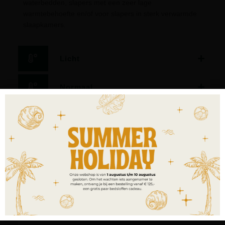
waterbedden, slapers met een zeer lage
warmtebehoefte en/of voor slapers in sterk verwarmde
slaapkamers.
Licht
Normaal
Warm
Extra warm
4-seasons