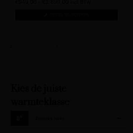
€
949,00
-
€
1.899,00
incl. BTW
OPTIES SELECTEREN
1
2
3
Next
Kies de juiste
warmteklasse
Zomers licht