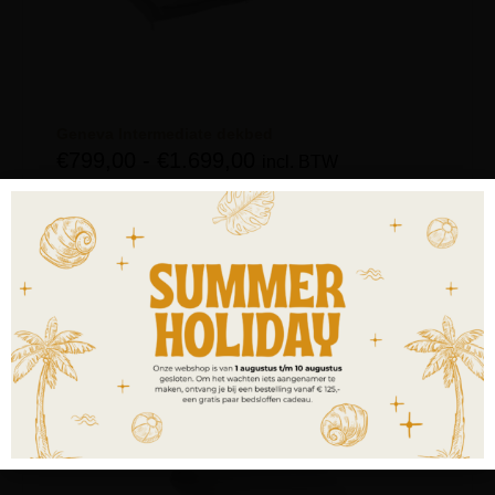
Geneva Intermediate dekbed
€
799,00
-
€
1.699,00
incl. BTW
OPTIES SELECTEREN