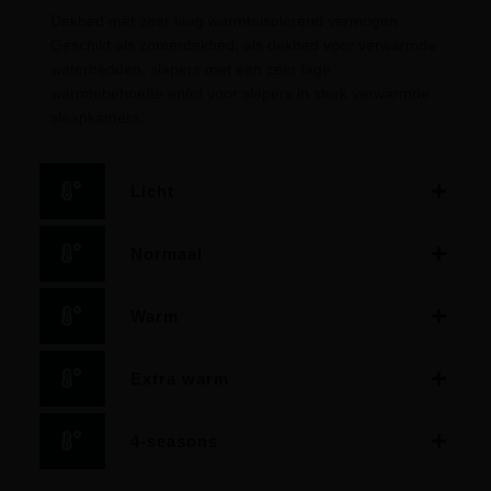
Dekbed met zeer laag warmteisolerend vermogen.
Geschikt als zomerdekbed, als dekbed voor verwarmde
waterbedden, slapers met een zeer lage
warmtebehoefte en/of voor slapers in sterk verwarmde
slaapkamers.
Licht
Normaal
Warm
Extra warm
4-seasons