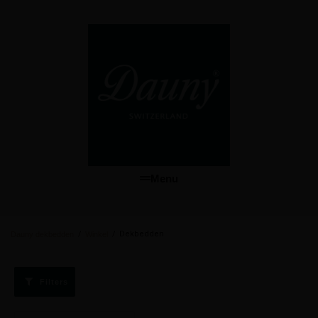
Menu
/
/
Dekbedden
Dauny dekbedden
Winkel
Filters