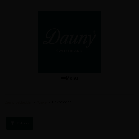
Menu
/
/
Dekbedden
Dauny dekbedden
Winkel
Filters