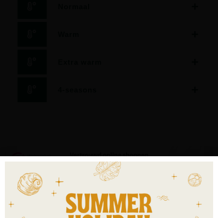
Normaal
Warm
Extra warm
4-seasons