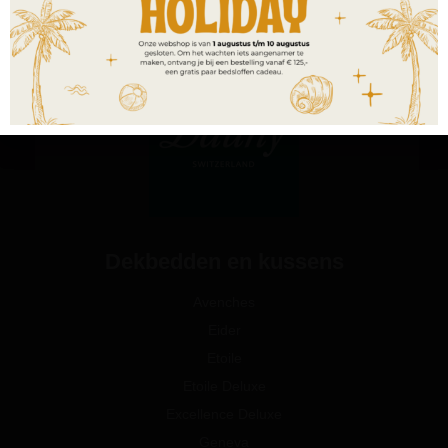
Dekbedden en kussens
Avenches
Eider
Etoile
Etoile Deluxe
Excellence Deluxe
Geneva