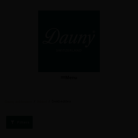
Menu
/
/
Dekbedden
Dauny dekbedden
Winkel
Filters