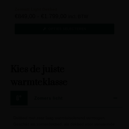
Zermatt Light Dekbed
€
849,00
-
€
1.799,00
incl. BTW
OPTIES SELECTEREN
Kies de juiste
warmteklasse
Zomers licht
Dekbed met zeer laag warmteisolerend vermogen.
Geschikt als zomerdekbed, als dekbed voor verwarmde