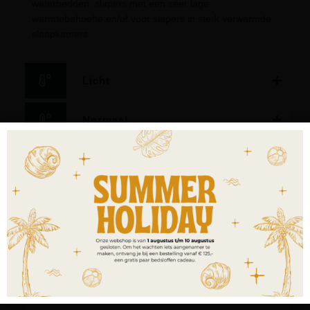
waterbedden, slapers met een zeer lage
warmtebehoefte en/of voor slapers in sterk verwarmde
slaapkamers.
Licht
Normaal
Warm
Extra warm
4-seasons