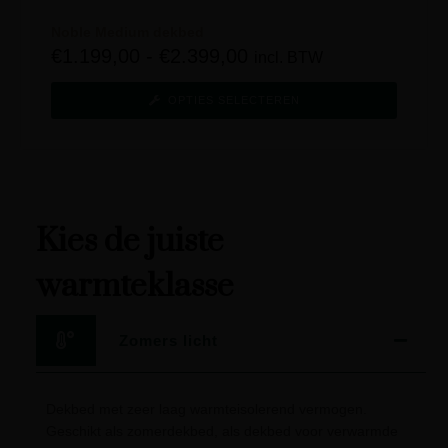
Noble Medium dekbed
€
1.199,00
-
€
2.399,00
incl. BTW
OPTIES SELECTEREN
Kies de juiste
warmteklasse
Zomers licht
Dekbed met zeer laag warmteisolerend vermogen.
Geschikt als zomerdekbed, als dekbed voor verwarmde