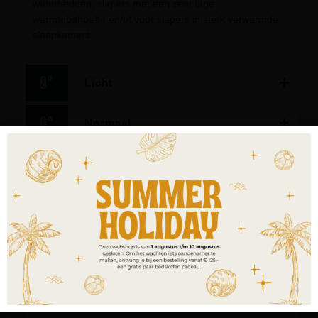
waterbedden, slapers met een zeer lage
warmtebehoefte en/of voor slapers in sterk verwarmde
slaapkamers.
Licht
Normaal
Warm
Extra warm
4-seasons