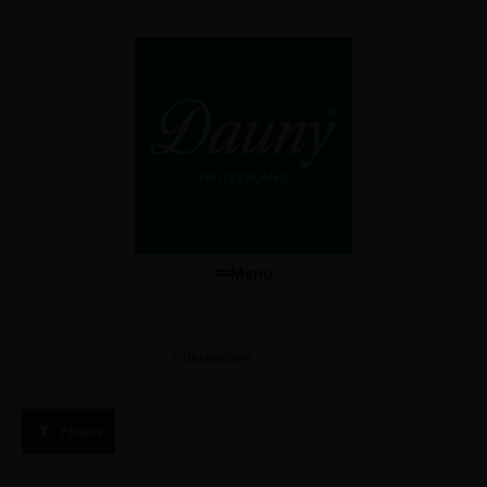
Menu
/
/
Dekbedden
Dauny dekbedden
Winkel
Filters