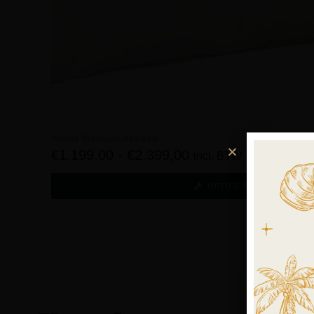
Noble Medium dekbed
€
1.199,00
-
€
2.399,00
incl. BTW
OPTIES SELECTEREN