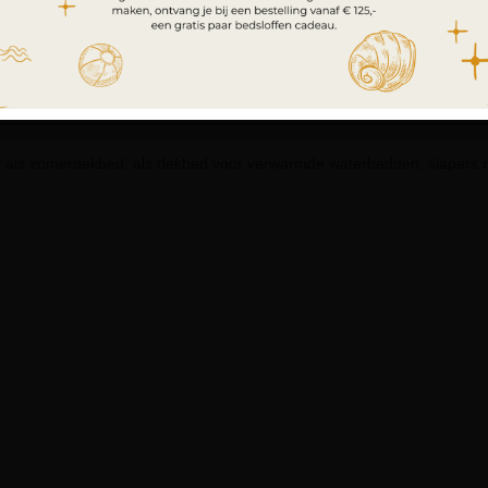
teklasse
 als zomerdekbed, als dekbed voor verwarmde waterbedden, slapers m