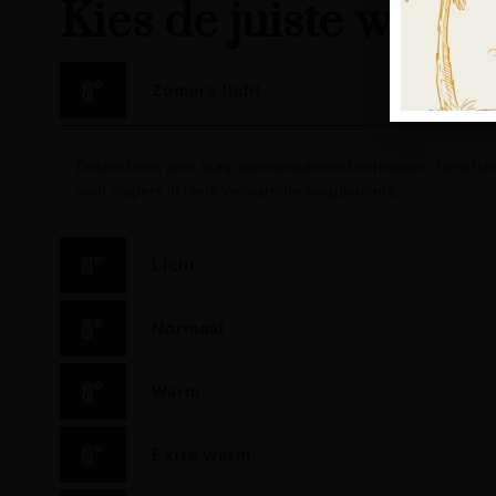
Kies de juiste warm
Zomers licht
Dekbed met zeer laag warmteisolerend vermogen. Geschikt
voor slapers in sterk verwarmde slaapkamers.
Licht
Normaal
Warm
Extra warm