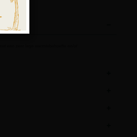
et een zeer lage warmtebehoefte en/of