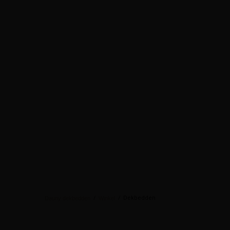
/
/
Dekbedden
Dauny dekbedden
Winkel