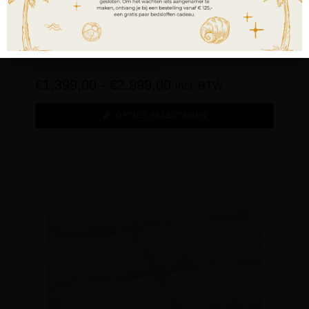
Geneva 4-Seasons dekbed
€
1.399,00
-
€
2.999,00
incl. BTW
OPTIES SELECTEREN