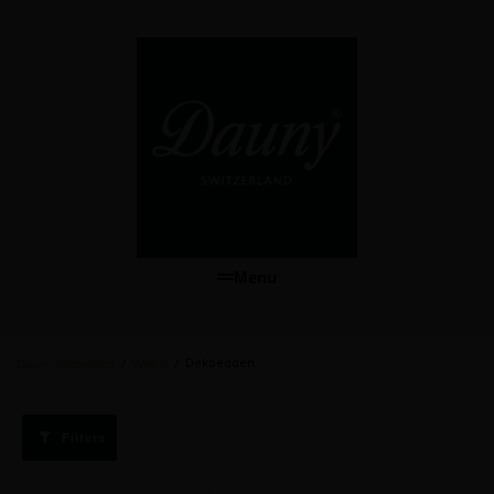
Menu
/
/
Dekbedden
Dauny dekbedden
Winkel
Filters