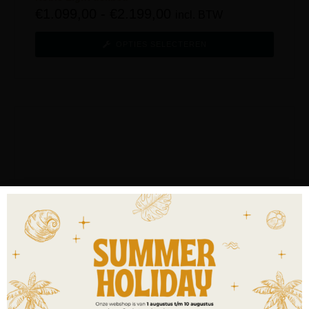
€
1.099,00
-
€
2.199,00
incl. BTW
OPTIES SELECTEREN