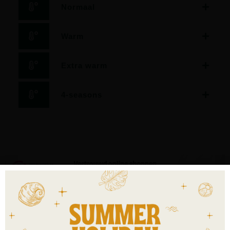
Normaal
Warm
Extra warm
4-seasons