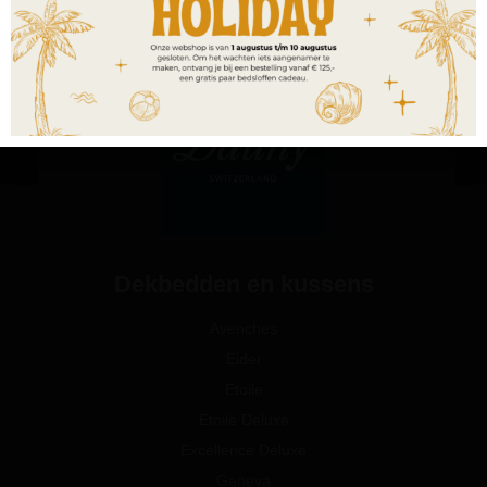
Dekbedden en kussens
Avenches
Eider
Etoile
Etoile Deluxe
Excellence Deluxe
Geneva