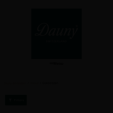
Menu
/
/
Dekbedden
Dauny dekbedden
Winkel
Filters