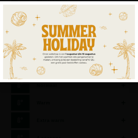
Dekbed met zeer laag warmteisolerend vermogen.
Geschikt als zomerdekbed, als dekbed voor verwarmde
waterbedden, slapers met een zeer lage
warmtebehoefte en/of voor slapers in sterk verwarmde
slaapkamers.
Licht
Normaal
Warm
Extra warm
4-seasons