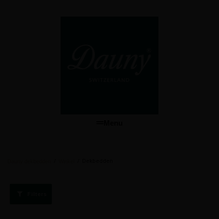
Menu
/
/
Dekbedden
Dauny dekbedden
Winkel
Filters