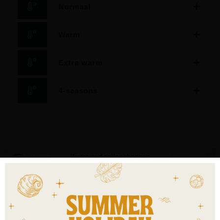
Normaal
Warm
Extra warm
4-seasons