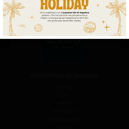
Dekbedden en kussens
Avenches
Eider
Etoile
Etoile Deluxe
Excellence Deluxe
Geneva