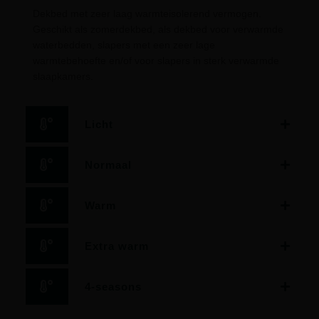
Dekbed met zeer laag warmteisolerend vermogen.
Geschikt als zomerdekbed, als dekbed voor verwarmde
waterbedden, slapers met een zeer lage
warmtebehoefte en/of voor slapers in sterk verwarmde
slaapkamers.
Licht
Normaal
Warm
Extra warm
4-seasons