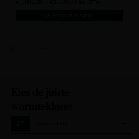
€
1.899,00
-
€
3.799,00
incl. BTW
OPTIES SELECTEREN
1
2
Next
Kies de juiste
warmteklasse
Zomers licht