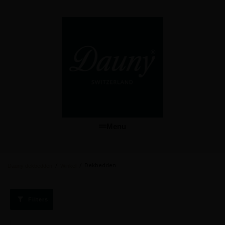
Menu
/
/
Dekbedden
Dauny dekbedden
Winkel
Filters