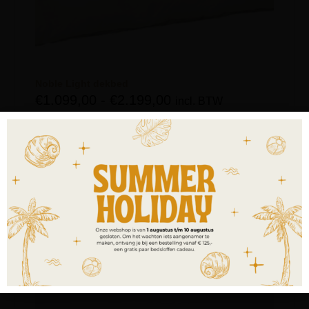
Noble Light dekbed
€
1.099,00
-
€
2.199,00
incl. BTW
OPTIES SELECTEREN