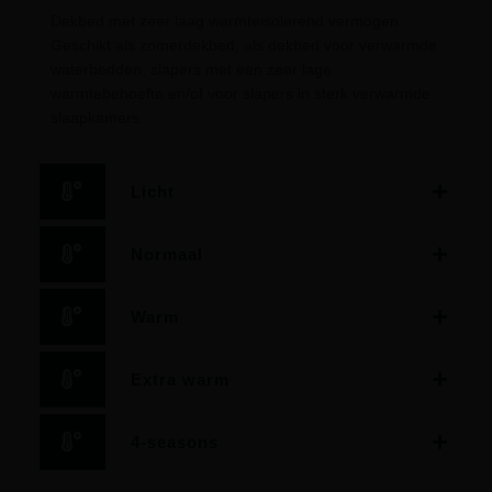
Dekbed met zeer laag warmteisolerend vermogen.
Geschikt als zomerdekbed, als dekbed voor verwarmde
waterbedden, slapers met een zeer lage
warmtebehoefte en/of voor slapers in sterk verwarmde
slaapkamers.
Licht
Normaal
Warm
Extra warm
4-seasons