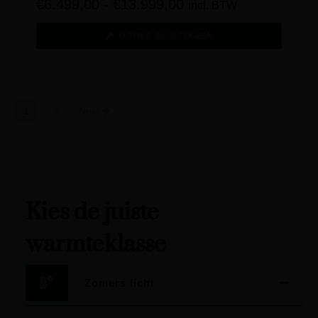
€
6.499,00
-
€
13.999,00
incl. BTW
OPTIES SELECTEREN
1
2
Next
Kies de juiste
warmteklasse
Zomers licht