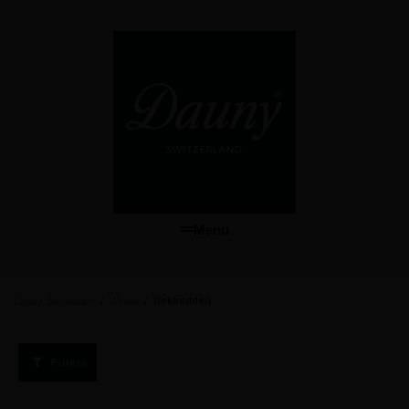
Menu
/
/
Dekbedden
Dauny dekbedden
Winkel
Filters