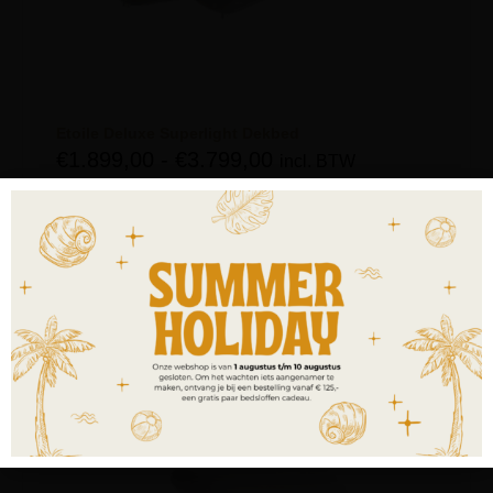
Etoile Deluxe Superlight Dekbed
€
1.899,00
-
€
3.799,00
incl. BTW
OPTIES SELECTEREN